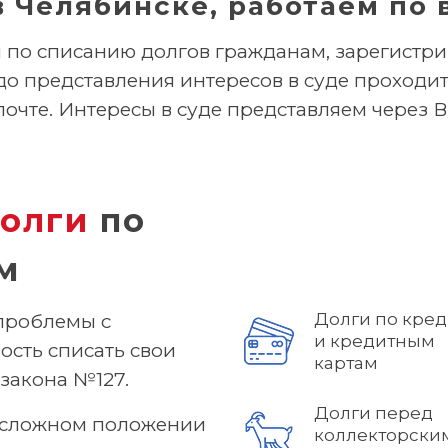
 Челябинске, работаем по 
по списанию долгов гражданам, зарегистри
 до представления интересов в суде проход
 почте. Интересы в суде представляем через 
олги
по
м
Долги по кре
проблемы с
и кредитным
ость списать свои
картам
закона №127.
Долги перед
в сложном положении
коллекторски