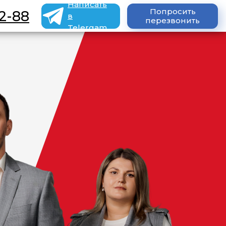
Написать
Попросить
2-88
в
перезвонить
Telergam