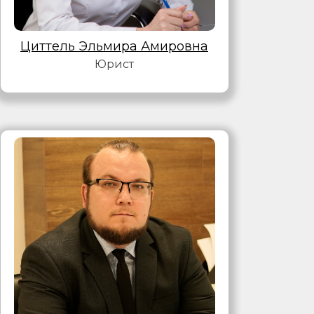
Циттель Эльмира Амировна
Юрист