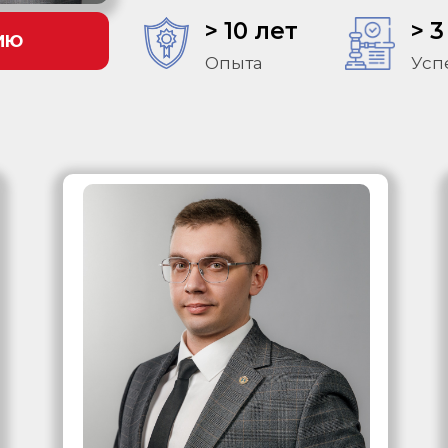
> 10 лет
> 3
ИЮ
Опыта
Усп