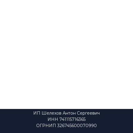
ИП Шелехов Антон Сергеевич
ИНН 741115716365
ОГРНИП 326745600070990