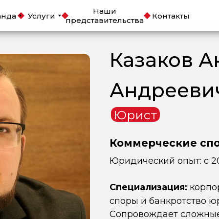
Наши
анда
Услуги
Контакты
представительства
Казаков А
Андрееви
Юрист
Коммерческие спо
Юридический опыт: с 2
корпо
Специализация:
споры и банкротство ю
Сопровождает сложные