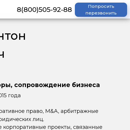
Попросить
8(800)505-92-88
перезвонить
нтон
ч
ры, сопровождение бизнеса
015 года
ративное право, M&A, арбитражные
ридических лиц.
 корпоративные проекты, связанные