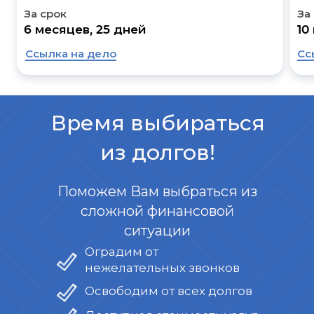
За срок
За
6 месяцев, 25 дней
10
Ссылка на дело
Сс
Время выбираться
из долгов!
Поможем Вам выбраться из
сложной финансовой
ситуации
Оградим от
нежелательных звонков
Освободим от всех долгов