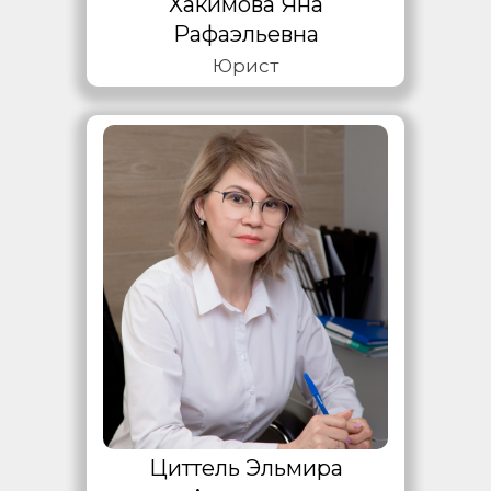
Хакимова Яна
Рафаэльевна
Юрист
Циттель Эльмира