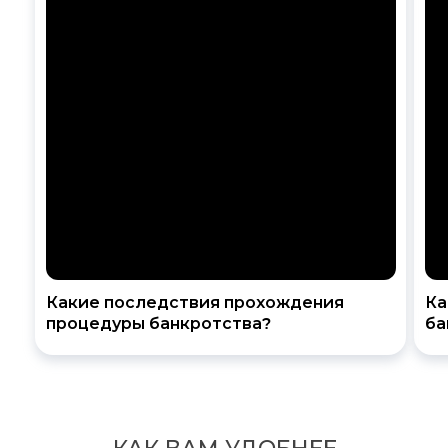
Какие последствия прохождения
Ка
процедуры банкротства?
ба