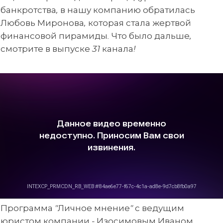
банкротства, в нашу компанию обратилась
Любовь Миронова, которая стала жертвой
финансовой пирамиды. Что было дальше,
смотрите в выпуске 31 канала!
Программа "Личное мнение" с ведущим
юристом компании - Изосимовым Иваном