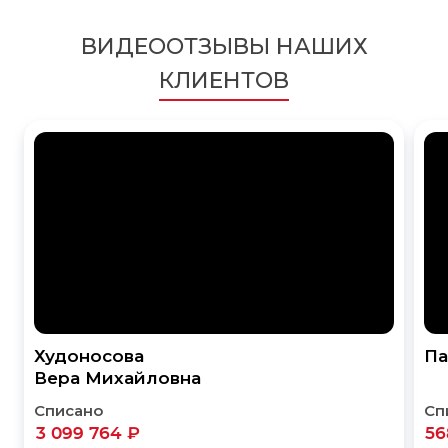
ВИДЕООТЗЫВЫ НАШИХ
КЛИЕНТОВ
Худоносова
Па
Вера Михайловна
Списано
Сп
3 099 764 ₽
56