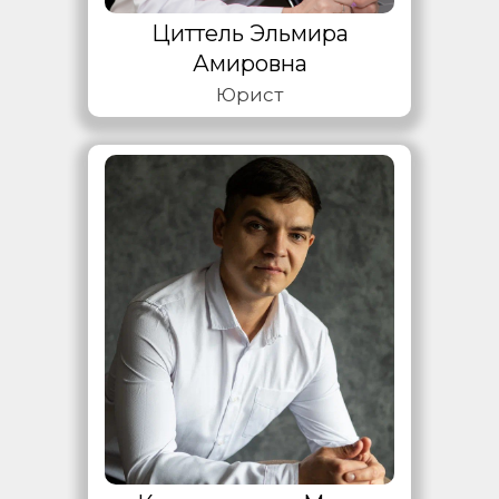
Циттель Эльмира
Амировна
Юрист