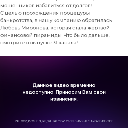
мошенников избавиться от долгов!
С целью прохождения процедуры
банкротства, в нашу компанию обратилась
Любовь Миронова, которая стала жертвой
финансовой пирамиды. Что было дальше,
смотрите в выпуске 31 канала!