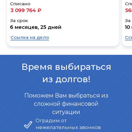
Списано
Сп
3 099 764 ₽
56
За срок
За
6 месяцев, 25 дней
10
Ссылка на дело
Сс
Время выбираться
из долгов!
Поможем Вам выбраться из
сложной финансовой
ситуации
Оградим от
нежелательных звонков