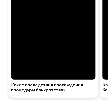
Какие последствия прохождения
Ка
процедуры банкротства?
ба