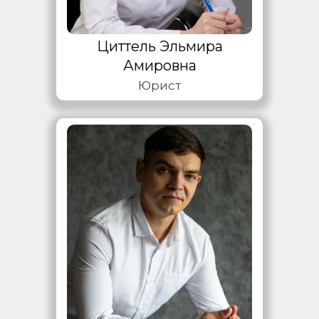
Циттель Эльмира
Амировна
Юрист