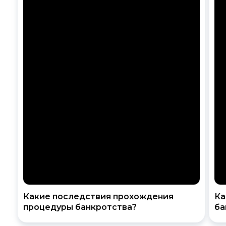
Какие последствия прохождения
Ка
процедуры банкротства?
ба