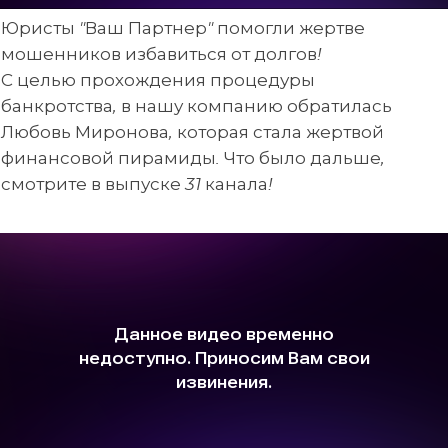
Юристы "Ваш Партнер" помогли жертве
мошенников избавиться от долгов!
С целью прохождения процедуры
банкротства, в нашу компанию обратилась
Любовь Миронова, которая стала жертвой
финансовой пирамиды. Что было дальше,
смотрите в выпуске 31 канала!