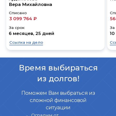
Вера Михайловна
Списано
Сп
3 099 764 ₽
56
За срок
За
6 месяцев, 25 дней
10
Ссылка на дело
Сс
Время выбираться
из долгов!
Поможем Вам выбраться из
сложной финансовой
ситуации
Оградим от