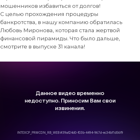
мошенников избавиться от долгов!
С целью прохождения процедуры
банкротства, в нашу компанию обратилась
Любовь Миронова, которая стала жертвой
финансовой пирамиды. Что было дальше,
смотрите в выпуске 31 канала!