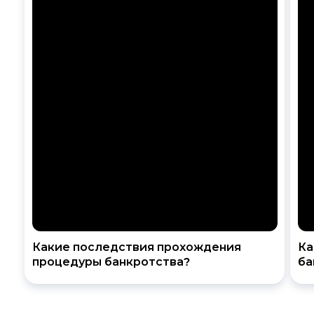
Какие последствия прохождения
Ка
процедуры банкротства?
ба