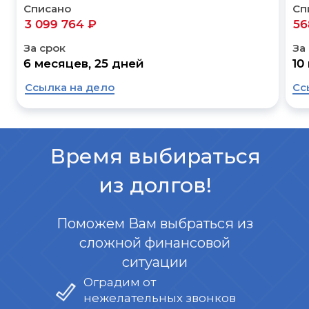
Списано
Сп
3 099 764 ₽
56
За срок
За
6 месяцев, 25 дней
10
Ссылка на дело
Сс
Время выбираться
из долгов!
Поможем Вам выбраться из
сложной финансовой
ситуации
Оградим от
нежелательных звонков