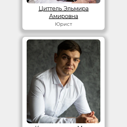
Циттель Эльмира
Амировна
Юрист