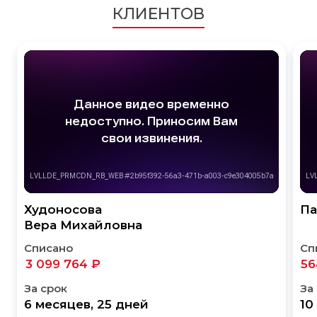
КЛИЕНТОВ
Худоносова
Па
Вера Михайловна
Списано
Сп
3 099 764 ₽
56
За срок
За
6 месяцев, 25 дней
10