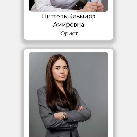
Циттель Эльмира
Амировна
Юрист