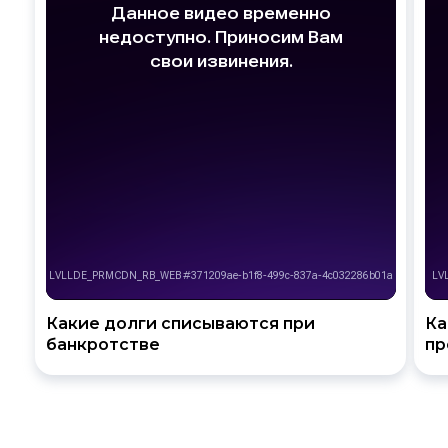
Какие долги списываются при
Ка
банкротстве
пр