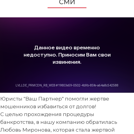
СМИ
Юристы "Ваш Партнер" помогли жертве
мошенников избавиться от долгов!
С целью прохождения процедуры
банкротства, в нашу компанию обратилась
Любовь Миронова, которая стала жертвой