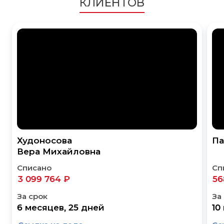
КЛИЕНТОВ
Худоносова
Па
Вера Михайловна
Списано
Сп
3 099 764 ₽
56
За срок
За
6 месяцев, 25 дней
10