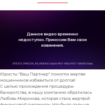
Юристы "Ваш Партнер" помогли жертве
мошенников избавиться от долгов!
С целью прохождения процедуры
банкротства, в нашу компанию обратилась
Любовь Миронова, которая стала жертвой
финансовой пирамиды. Что было дальше,