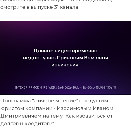
смотрите в выпуске 31 канала!
Программа "Личное мнение" с ведущим
юристом компании - Изосимовым Иваном
Дмитриевичем на тему "Как избавиться от
долгов и кредитов?"