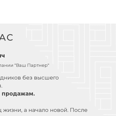
АС
ич
ании "Ваш Партнер"
удников без высшего
.
о продажам.
 жизни, а начало новой. После