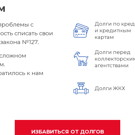
м
Долги по кре
проблемы с
и кредитным
ость списать свои
картам
закона №127.
Долги перед
 сложном
коллекторски
м.
агентствами
ратилось к нам
Долги ЖКХ
ИЗБАВИТЬСЯ ОТ ДОЛГОВ