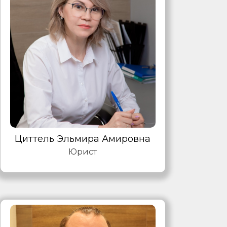
Циттель Эльмира Амировна
Юрист