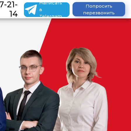
7-21-
Написать
Попросить
в
14
перезвонить
Telergam