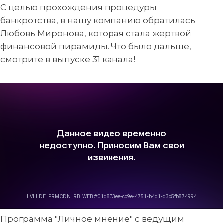
С целью прохождения процедуры
банкротства, в нашу компанию обратилась
Любовь Миронова, которая стала жертвой
финансовой пирамиды. Что было дальше,
смотрите в выпуске 31 канала!
Программа "Личное мнение" с ведущим