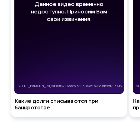
Какие долги списываются при
Ка
банкротстве
пр