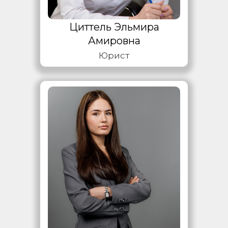
Циттель Эльмира
Амировна
Юрист