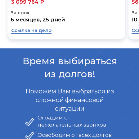
3 099 764 ₽
56
За срок
За
6 месяцев, 25 дней
10
Ссылка на дело
Сс
Время выбираться
из долгов!
Поможем Вам выбраться из
сложной финансовой
ситуации
Оградим от
нежелательных звонков
Освободим от всех долгов