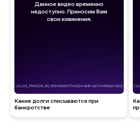
Какие долги списываются при
Ка
банкротстве
пр