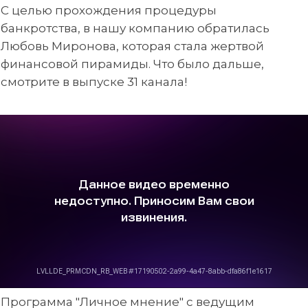
С целью прохождения процедуры
банкротства, в нашу компанию обратилась
Любовь Миронова, которая стала жертвой
финансовой пирамиды. Что было дальше,
смотрите в выпуске 31 канала!
Программа "Личное мнение" с ведущим