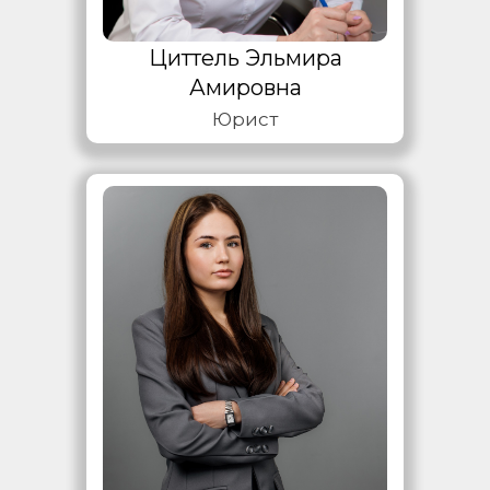
Циттель Эльмира
Амировна
Юрист