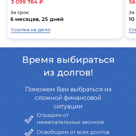
3 099 764 ₽
56
За срок
За
6 месяцев, 25 дней
10
Ссылка на дело
Сс
Время выбираться
из долгов!
Поможем Вам выбраться из
сложной финансовой
ситуации
Оградим от
нежелательных звонков
Освободим от всех долгов