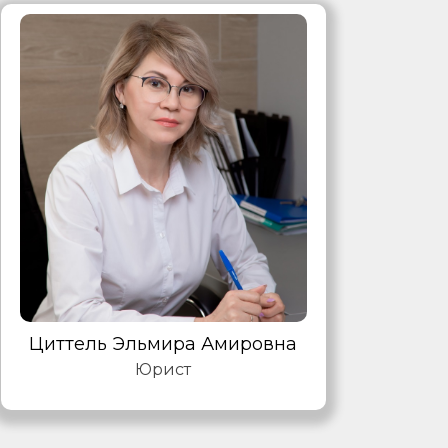
Циттель Эльмира Амировна
Юрист