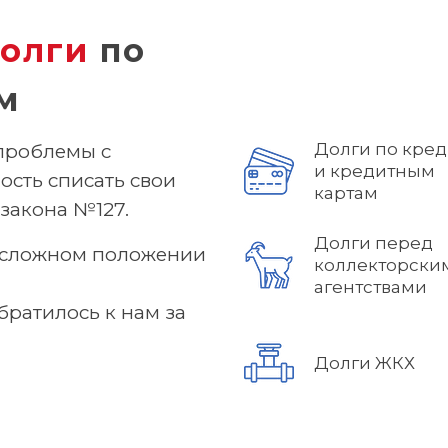
олги
по
м
Долги по кре
проблемы с
и кредитным
ость списать свои
картам
закона №127.
Долги перед
в сложном положении
коллекторски
агентствами
братилось к нам за
Долги ЖКХ