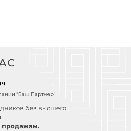
АС
ич
ании "Ваш Партнер"
удников без высшего
.
о продажам.