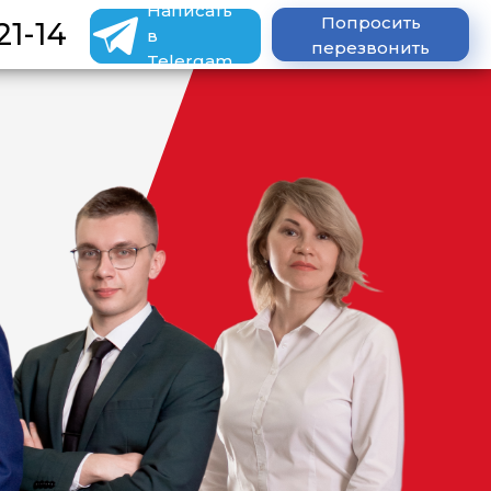
Написать
Попросить
21-14
в
перезвонить
Telergam