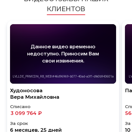
КЛИЕНТОВ
Худоносова
Па
Вера Михайловна
Списано
Сп
3 099 764 ₽
56
За срок
За
6 месяцев, 25 дней
10