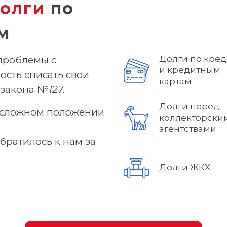
олги
по
м
Долги по кре
проблемы с
и кредитным
ость списать свои
картам
закона №127.
Долги перед
в сложном положении
коллекторски
агентствами
братилось к нам за
Долги ЖКХ