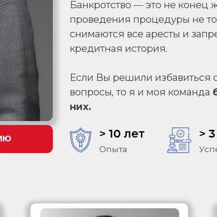
Банкротство — это не конец ж
проведения процедуры не тол
снимаются все аресты и запре
кредитная история.
Если Вы решили избавиться от
вопросы, то я и моя команда
них.
> 10 лет
> 3
ИЮ
Опыта
Усп