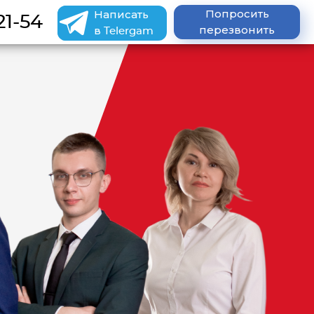
Попросить
Написать
21-54
перезвонить
в Telergam