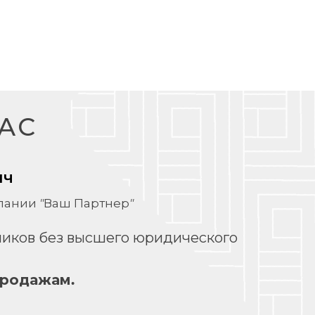
АС
ич
ании "Ваш Партнер"
дников без высшего юридического
продажам.