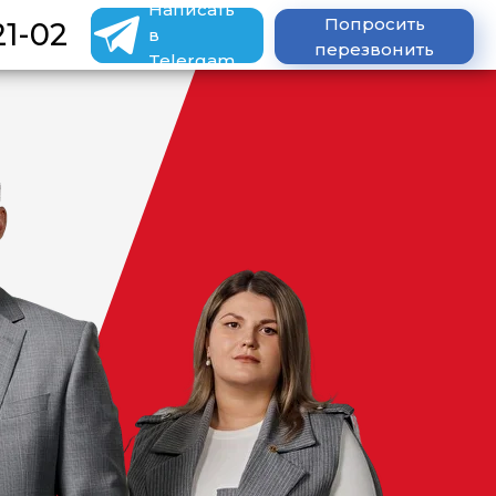
Написать
Попросить
21-02
в
перезвонить
Telergam