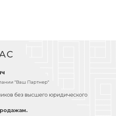
АС
ич
ании "Ваш Партнер"
дников без высшего юридического
продажам.