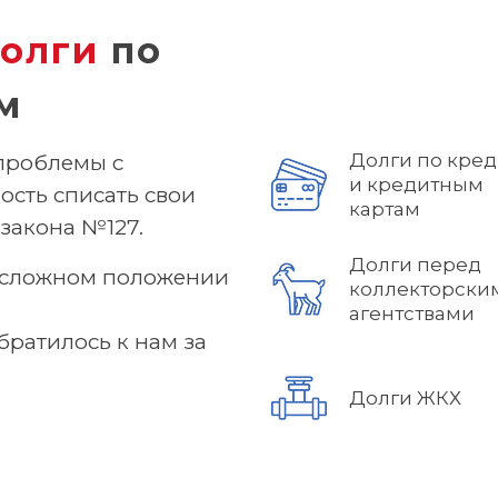
олги
по
м
Долги по кре
проблемы с
и кредитным
ость списать свои
картам
закона №127.
Долги перед
в сложном положении
коллекторски
агентствами
братилось к нам за
Долги ЖКХ