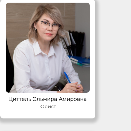
Циттель Эльмира Амировна
Юрист